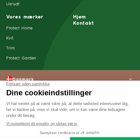
Ukrudt
Vores mærker
Hjem
Kontakt
Protect Home
Kvit
Trim
Protect Garden
Danmark
Om os
Juridisk meddelse
Privatlivserklæring
Tilgængelighed
©2022 SBM Life Science Alle rettigheder forbeholdes