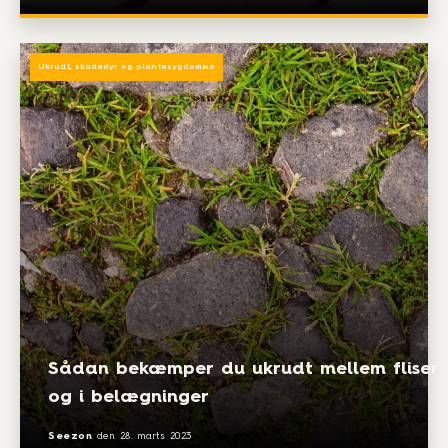
Ukrudt, skadedyr og plantesygdomme
Sådan bekæmper du ukrudt mellem fliser
og i belægninger
Seezon
den
28. marts 2023