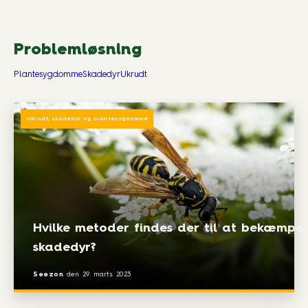
Problemløsning
Plantesygdomme
Skadedyr
Ukrudt
Ukrudt, skadedyr og plantesygdomme
Hvilke metoder findes der til at bekæmpe
skadedyr?
Seezon
den
29. marts 2023