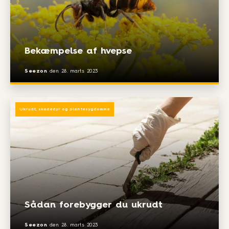
Bekæmpelse af hvepse
Seezon
den
28. marts 2023
Ukrudt, skadedyr og plantesygdomme
Sådan forebygger du ukrudt
Seezon
den
28. marts 2023