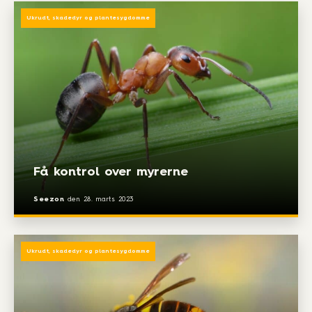
Ukrudt, skadedyr og plantesygdomme
Få kontrol over myrerne
Seezon
den
28. marts 2023
Ukrudt, skadedyr og plantesygdomme