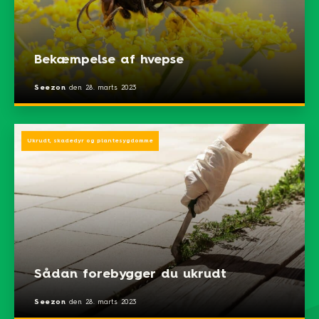
Bekæmpelse af hvepse
Seezon
den
28. marts 2023
Ukrudt, skadedyr og plantesygdomme
Sådan forebygger du ukrudt
Seezon
den
28. marts 2023