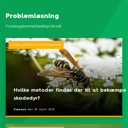
Problemløsning
Plantesygdomme
Skadedyr
Ukrudt
Ukrudt, skadedyr og plantesygdomme
Hvilke metoder findes der til at bekæmpe
skadedyr?
Seezon
den
29. marts 2023