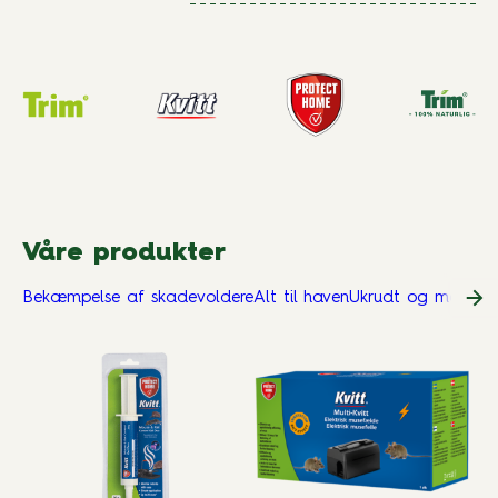
Våre produkter
Bekæmpelse af skadevoldere
Alt til haven
Ukrudt og mos
Grø