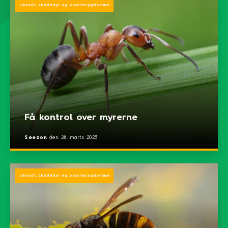
Ukrudt, skadedyr og plantesygdomme
Få kontrol over myrerne
Seezon
den
28. marts 2023
Ukrudt, skadedyr og plantesygdomme