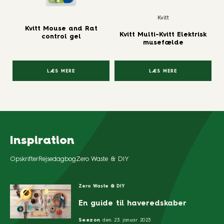
Kvitt
Kvitt Mouse and Rat
Kvitt Multi-Kvitt Elektrisk
control gel
musefælde
LÆS MERE
LÆS MERE
Inspiration
Opskrifter
Rejsedagbog
Zero Waste & DIY
Zero Waste & DIY
En guide til haveredskaber
Seezon
den
23. januar 2023