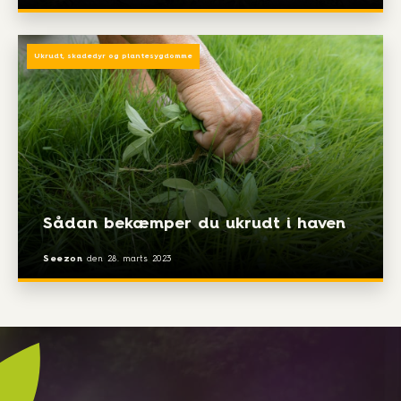
Ukrudt, skadedyr og plantesygdomme
Sådan bekæmper du ukrudt i haven
Seezon
den
28. marts 2023