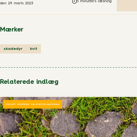
5
minutters læsning
den
29. marts 2023
Mærker
skadedyr
kvit
Relaterede indlæg
Ukrudt, skadedyr og plantesygdomme