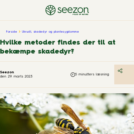
PULSE OF NATURE
Forside
Ukrudt, skadedyr og plantesygdomme
Hvilke metoder findes der til at
bekæmpe skadedyr?
Seezon
5
minutters læsning
den
29. marts 2023