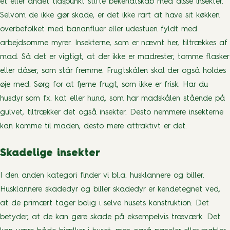
et eller andet tidspunkt stifte bekendtskab med disse insekter.
Selvom de ikke gør skade, er det ikke rart at have sit køkken
overbefolket med bananfluer eller udestuen fyldt med
arbejdsomme myrer. Insekterne, som er nævnt her, tiltrækkes af
mad. Så det er vigtigt, at der ikke er madrester, tomme flasker
eller dåser, som står fremme. Frugtskålen skal der også holdes
øje med. Sørg for at fjerne frugt, som ikke er frisk. Har du
husdyr som fx. kat eller hund, som har madskålen stående på
gulvet, tiltrækker det også insekter. Desto nemmere insekterne
kan komme til maden, desto mere attraktivt er det.
Skadelige insekter
I den anden kategori finder vi bl.a. husklannere og biller.
Husklannere skadedyr og biller skadedyr er kendetegnet ved,
at de primært tager bolig i selve husets konstruktion. Det
betyder, at de kan gøre skade på eksempelvis træværk. Det