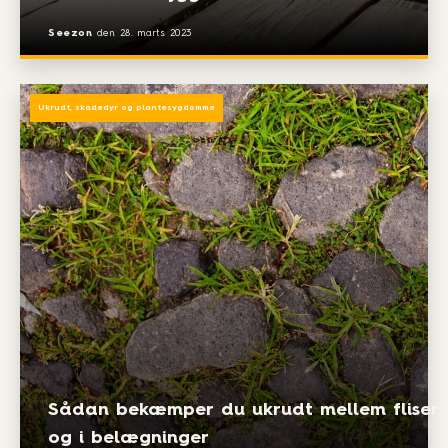
Seezon
den
28. marts 2023
Ukrudt, skadedyr og plantesygdomme
Sådan bekæmper du ukrudt mellem fliser
og i belægninger