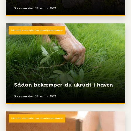
Seezon
den
28. marts 2023
Ukrudt, skadedyr og plantesygdomme
Sådan bekæmper du ukrudt i haven
Seezon
den
28. marts 2023
Ukrudt, skadedyr og plantesygdomme