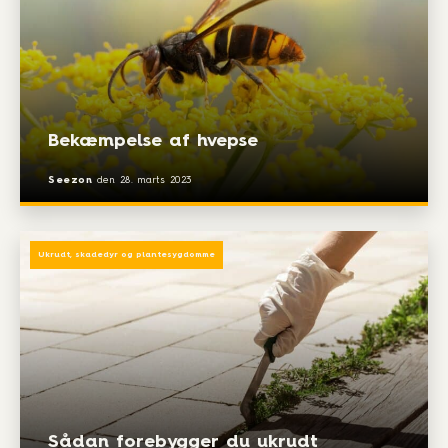
Bekæmpelse af hvepse
Seezon
den
28. marts 2023
Ukrudt, skadedyr og plantesygdomme
Sådan forebygger du ukrudt