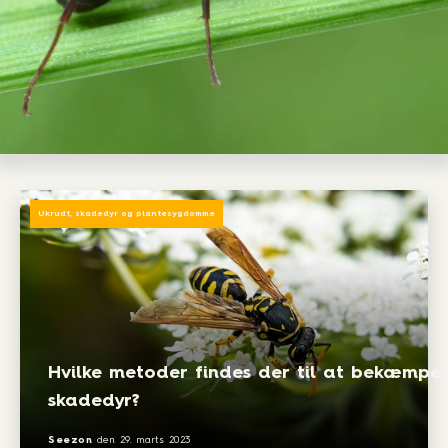
Ukrudt, skadedyr og plantesygdomme
Hvilke metoder findes der til at bekæmpe
skadedyr?
Seezon
den
29. marts 2023