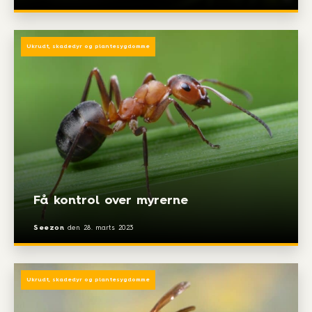
Ukrudt, skadedyr og plantesygdomme
Få kontrol over myrerne
Seezon
den
28. marts 2023
Ukrudt, skadedyr og plantesygdomme