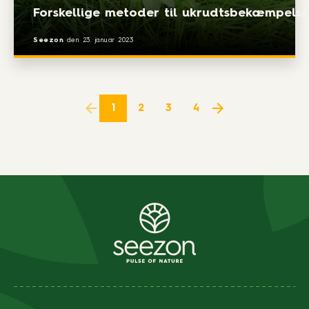
Forskellige metoder til ukrudtsbekæmpelse
Seezon
den
23. januar 2023
1
2
3
4