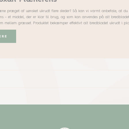
ne præget af uønsket ukrudt flere steder? Så kan vi varmt anbefale, at du 
s – et middel, der er klar til brug, og som kan anvendes på alt bredbladet
em mellem græsset. Produktet bekæmper effektivt alt bredbladet ukrudt i p
bladene og herefter transporteres ned gennem planten og ned til roden, hv
r ikke opstår en genvækst. Skader ikke græsset Tár hele ukrudtet, også roden
ERE
endes på forsvarlig måde. Læs altid etiketten
 om produktet før anvendelse.