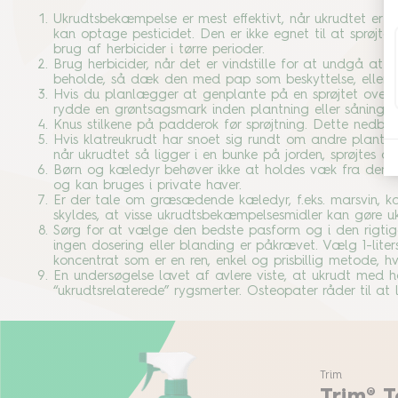
Ukrudtsbekæmpelse er mest effektivt, når ukrudtet er i
kan optage pesticidet. Den er ikke egnet til at sprøjte,
brug af herbicider i tørre perioder.
Brug herbicider, når det er vindstille for at undgå at sp
beholde, så dæk den med pap som beskyttelse, eller s
Hvis du planlægger at genplante på en sprøjtet overfla
rydde en grøntsagsmark inden plantning eller såning.
Knus stilkene på padderok før sprøjtning. Dette nedbr
Hvis klatreukrudt har snoet sig rundt om andre planter
når ukrudtet så ligger i en bunke på jorden, sprøjtes d
Børn og kæledyr behøver ikke at holdes væk fra den be
og kan bruges i private haver.
Er der tale om græsædende kæledyr, f.eks. marsvin, ka
skyldes, at visse ukrudtsbekæmpelsesmidler kan gøre
Sørg for at vælge den bedste pasform og i den rigtig
ingen dosering eller blanding er påkrævet. Vælg 1-liters f
koncentrat som er en ren, enkel og prisbillig metode, h
En undersøgelse lavet af avlere viste, at ukrudt med 
“ukrudtsrelaterede” rygsmerter. Osteopater råder til a
Trim
Trim® 