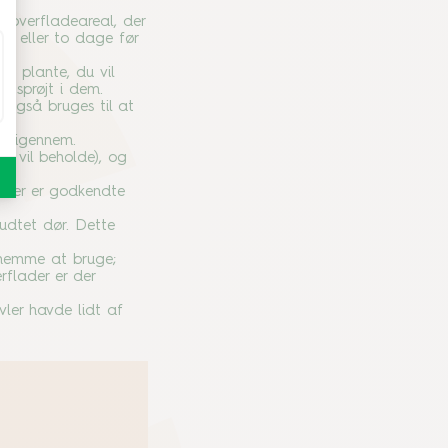
e overfladeareal, der
en eller to dage før
en plante, du vil
 sprøjt i dem.
 også bruges til at
ge igennem.
u vil beholde), og
cider er godkendte
udtet dør. Dette
 nemme at bruge;
erflader er der
ler havde lidt af