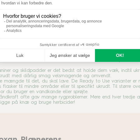
 vækst, normalt i perioden marts – september. Der er så et størr
 når det blæser, eller når ukrudtet ikke vokser. Vand overfladen 
røjte de planter, du vil beholde. Når du sprøjter i nærheden af ​​
æt store udskårne sodavandsflasker uden bund over ukrudtet og
de, skal du bruge et biologisk nedbrydeligt pesticid. Disse kan
yder den vokslignende overflade og pesticidet kan lettere træn
 i haven, så snurre dem forsigtigt op (uden at beskadige dem, d
et med et ukrudtsmiddel.
handlede overflade, når herbicidet er tørret. Alle Bayer-herbi
niner og skildpadder er det bedst at holde dem væk, indtil ukr
 ukrudt med dårlig smag velsmagende og omvendt.
e mængde til det, du skal lave. De Ready to Use varianter er
lasker til mindre områder eller til specifikt ukrudt. Til større ov
vor du bruger en vandkande eller sprøjte.
håndkraft ofte gav mange rygproblemer. Mere end hver tredje av
t ligge på knæ og bruge herbicider!
Toxan Plænerens