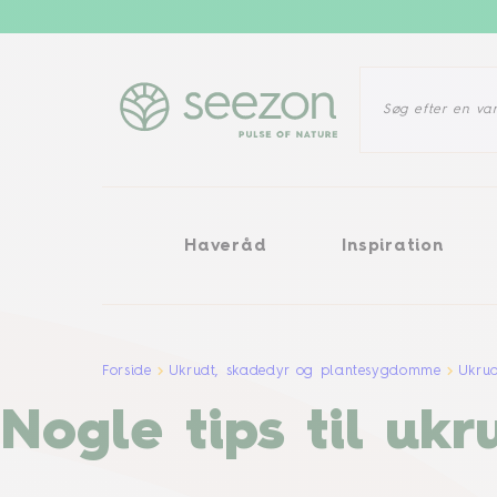
Haveråd
Inspiration
Ukrudt
Haveråd
Inspiration
Forside
Ukrudt, skadedyr og plantesygdomme
Ukru
Nogle tips til u