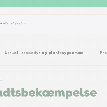
, skadedyr og plantesygdomme
Produkter
Ukrudt, skadedyr og plantesygdomme
Pro
dt
krudtsbekæmpelse