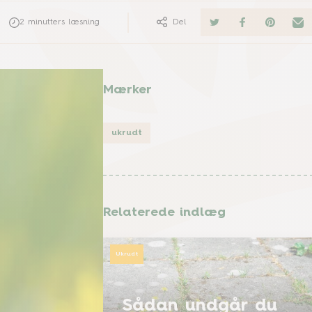
2
minutters læsning
Del
Mærker
ukrudt
Relaterede indlæg
Ukrudt
Sådan undgår du