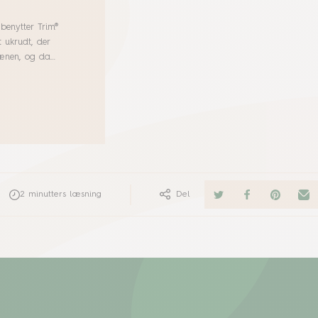
benytter Trim®
 ukrudt, der
lænen, og da
or bekæmpelsen
2
minutters læsning
Del