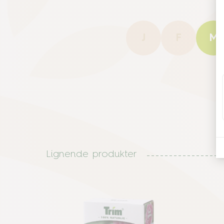
J
F
M
Lignende produkter