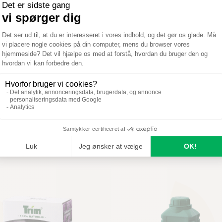
A
M
J
J
A
S
Optimal
Mulig
Ikke relevant