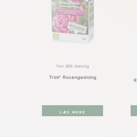
Trim 100% Naturlig
Trim® Rosengødning
R
LÆS MERE