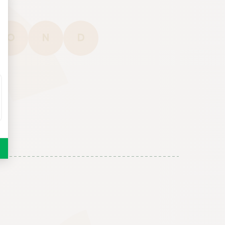
O
N
D