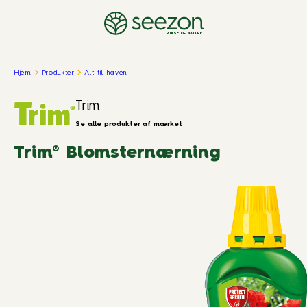
PULSE OF NATURE
Hjem
Produkter
Alt til haven
Trim
Se alle produkter af mærket
Trim® Blomsternærning