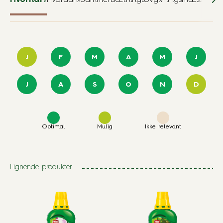
Hvornår?
Hvordan?
Sammensætning
Lovgivningsmæssige o
J
F
M
A
M
J
J
A
S
O
N
D
Optimal
Mulig
Ikke relevant
Lignende produkter