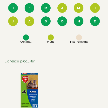
J
F
M
A
M
J
J
A
S
O
N
D
Optimal
Mulig
Ikke relevant
Lignende produkter