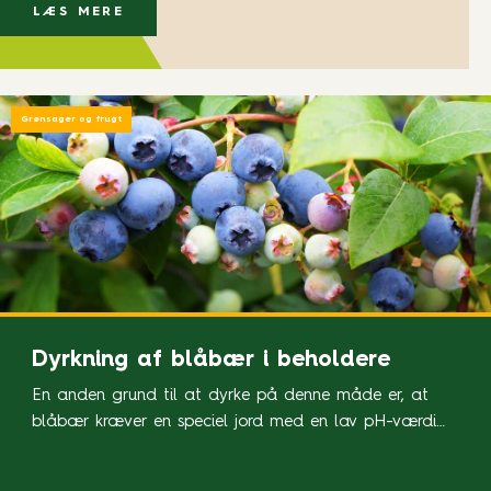
med undervanding eller stor frugtbelastning.
LÆS MERE
Grønsager og frugt
Dyrkning af blåbær i beholdere
En anden grund til at dyrke på denne måde er, at
blåbær kræver en speciel jord med en lav pH-værdi
(helst mellem 4,5-4,8). At opretholde denne lave pH-
værdi er altid krævende. I en beholder kan du skabe