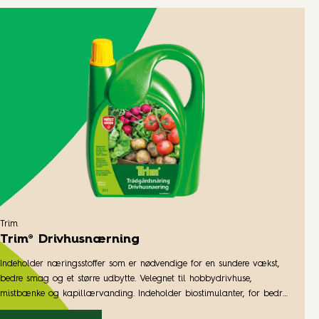
Trim
Trim® Drivhusnærning
Indeholder næringsstoffer som er nødvendige for en sundere vækst,
bedre smag og et større udbytte. Velegnet til hobbydrivhuse,
mistbænke og kapillærvanding. Indeholder biostimulanter, for bedre
rodudvikling og styrke samt gør planten mindre stresset i perioder